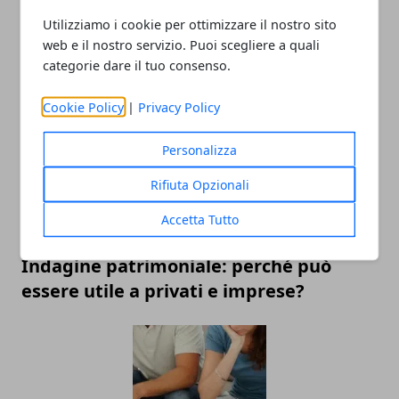
Utilizziamo i cookie per ottimizzare il nostro sito
web e il nostro servizio. Puoi scegliere a quali
categorie dare il tuo consenso.
Cos’è una holding e caratteristiche
Cookie Policy
|
Privacy Policy
Personalizza
Rifiuta Opzionali
Accetta Tutto
Indagine patrimoniale: perché può
essere utile a privati e imprese?