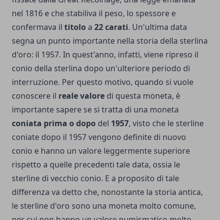
nel 1816 e che stabiliva il peso, lo spessore e
confermava il
titolo
a
22
carati
. Un'ultima data
segna un punto importante nella storia della sterlina
d'oro: il 1957. In quest'anno, infatti, viene ripreso il
conio della sterlina dopo un'ulteriore periodo di
interruzione. Per questo motivo, quando si vuole
conoscere il
reale
valore
di questa moneta, è
importante sapere se si tratta di una moneta
coniata
prima
o
dopo
del
1957
, visto che le sterline
coniate dopo il 1957 vengono definite di nuovo
conio e hanno un valore leggermente superiore
rispetto a quelle precedenti tale data, ossia le
sterline di vecchio conio. E a proposito di tale
differenza va detto che, nonostante la storia antica,
le sterline d'oro sono una moneta molto comune,
per cui non hanno un valore numismatico molto