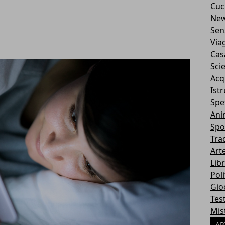
Cuc
Ne
Sen
Via
Cas
Sci
Acq
Ist
Spe
Ani
Spo
Tra
Art
Libr
Poli
Gio
Tes
Mis
AR