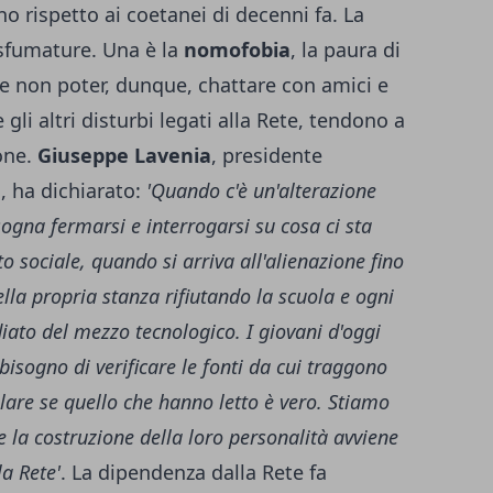
o rispetto ai coetanei di decenni fa. La
 sfumature. Una è la
nomofobia
, la paura di
e non poter, dunque, chattare con amici e
li altri disturbi legati alla Rete, tendono a
ione.
Giuseppe
Lavenia
, presidente
., ha dichiarato:
'Quando c'è un'alterazione
isogna fermarsi e interrogarsi su cosa ci sta
o sociale, quando si arriva all'alienazione fino
ella propria stanza rifiutando la scuola e ogni
iato del mezzo tecnologico. I giovani d'oggi
bisogno di verificare le fonti da cui traggono
llare se quello che hanno letto è vero. Stiamo
e la costruzione della loro personalità avviene
la Rete'
. La dipendenza dalla Rete fa