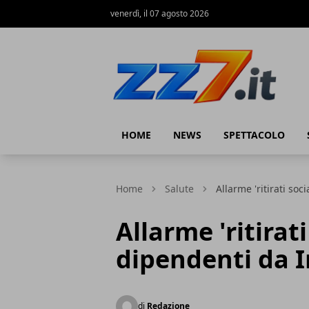
venerdì, il 07 agosto 2026
zz7 Curiosità, news ed informazioni
HOME
NEWS
SPETTACOLO
Home
Salute
Allarme 'ritirati soc
Allarme 'ritirati
dipendenti da 
di
Redazione