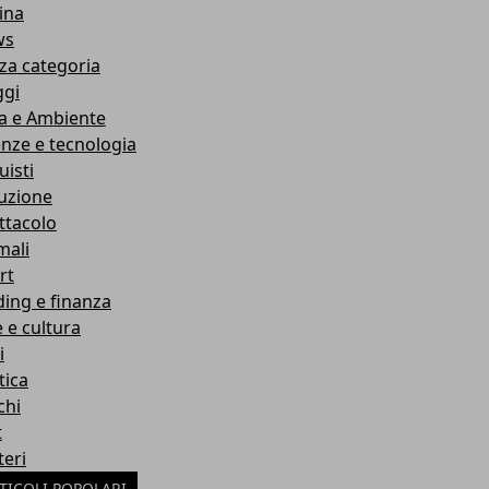
ina
ws
za categoria
ggi
a e Ambiente
enze e tecnologia
uisti
ruzione
ttacolo
mali
rt
ding e finanza
e e cultura
i
tica
chi
t
teri
TICOLI POPOLARI