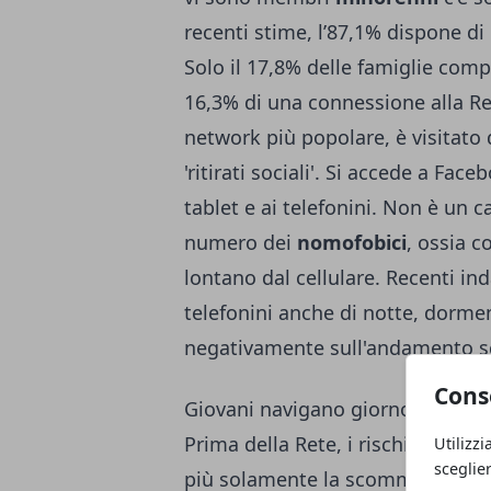
recenti stime, l’87,1% dispone di
Solo il 17,8% delle famiglie comp
16,3% di una connessione alla Re
network più popolare, è visitato da
'ritirati sociali'. Si accede a Fa
tablet e ai telefonini. Non è un c
numero dei
nomofobici
, ossia 
lontano dal cellulare. Recenti in
telefonini anche di notte, dorme
negativamente sull'andamento sc
Cons
Giovani navigano giorno e notte
Prima della Rete, i rischi deriva
Utilizzi
sceglie
più solamente la scommessa, fisi