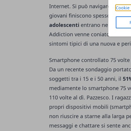
Internet. Si può navigare sempre, 
Cookie 
giovani finiscono spesso in un tun
adolescenti
entrano nel vortice d
Addiction venne coniato nel 199
sintomi tipici di una nuova e pe
Smartphone controllato 75 volte 
Da un recente sondaggio portato 
soggetti tra i 15 e i 50 anni, il
51
mediamente lo smartphone 75 volt
110 volte al dì. Pazzesco. I ragazz
propri dispositivi mobili (smartph
non riuscire a starne alla larga p
messaggi e chattare si sente anc