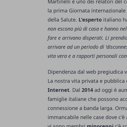
Martinelli è uno dei relatori del
la prima Giornata internazionale 
della Salute.
L'esperto
italiano 
non escono più di casa e hanno nel
fare e arrivano disperati. Li prend
arrivare ad un periodo di 'disconnes
vita vera e a rapporti personali co
Dipendenza dal web pregiudica vi
La nostra vita privata e pubblic
Internet
. Dal
2014
ad oggi è aum
famiglie italiane che possono ac
connessione a banda larga. Ormai
immancabile nelle case dove c'è 
vi sono membri
minorenni
c'è s