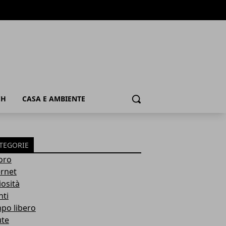
CH
CASA E AMBIENTE
Cerca
TEGORIE
oro
ernet
iosità
nti
po libero
ute