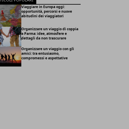
Viaggiare in Europa oggi:
opportunità, percorsi e nuove
abitudini dei viaggiatori
Organizzare un viaggio di coppia
a Parma: idee, atmosfere e
dettagli da non trascurare
Organizzare un viaggio con gli
amici: tra entusiasmo,
compromessi e aspettative