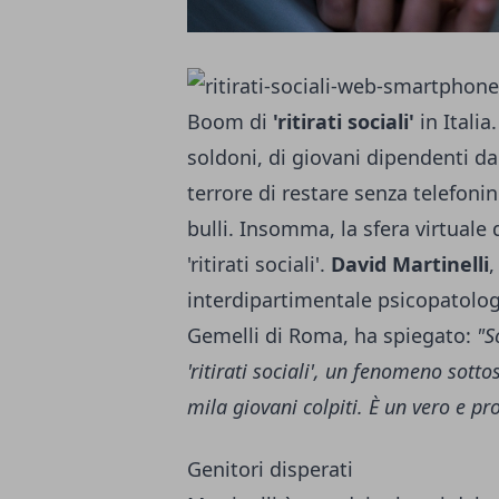
Boom di
'ritirati sociali'
in Italia.
soldoni, di giovani dipendenti da
terrore di restare senza telefonino
bulli. Insomma,
la sfera virtuale
d
'ritirati sociali'.
David
Martinelli
,
interdipartimentale psicopatolog
Gemelli di Roma, ha spiegato:
"S
'ritirati sociali', un fenomeno sotto
mila giovani colpiti. È un vero e pr
Genitori disperati