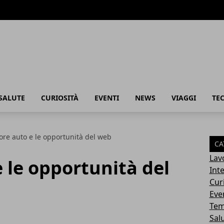
SALUTE
CURIOSITÀ
EVENTI
NEWS
VIAGGI
TE
tore auto e le opportunità del web
CA
Lav
e le opportunità del
Int
Cur
Eve
Tem
Sal