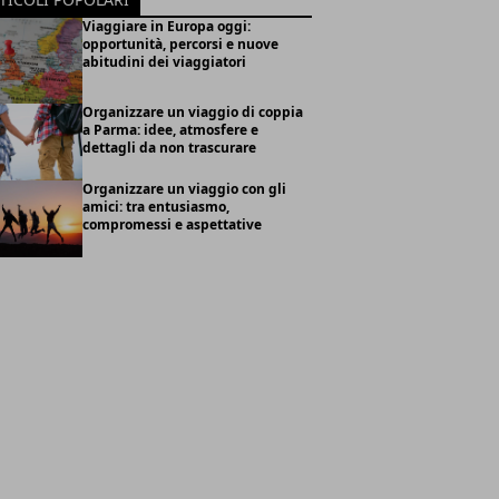
Viaggiare in Europa oggi:
opportunità, percorsi e nuove
abitudini dei viaggiatori
Organizzare un viaggio di coppia
a Parma: idee, atmosfere e
dettagli da non trascurare
Organizzare un viaggio con gli
amici: tra entusiasmo,
compromessi e aspettative