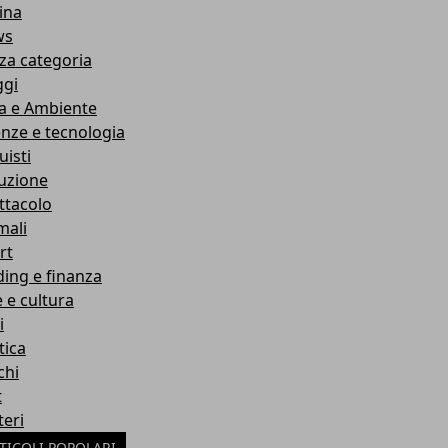
ina
ws
za categoria
ggi
a e Ambiente
enze e tecnologia
uisti
ruzione
ttacolo
mali
rt
ding e finanza
e e cultura
i
tica
chi
t
teri
TICOLI POPOLARI