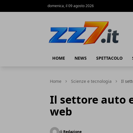
domenica, il 09 agosto 2026
zz7 Curiosità, news ed informazioni
HOME
NEWS
SPETTACOLO
Home
Scienze e tecnologia
Il set
Il settore auto 
web
di
Redazione