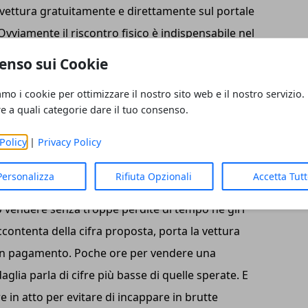
 vettura gratuitamente e direttamente sul portale
Ovviamente il riscontro fisico è indispensabile nel
 cui l’utente, se interessato, porta l’auto in sede
enso sui Cookie
azione. Qui infatti l’auto viene ritirata
amo i cookie per ottimizzare il nostro sito web e il nostro servizio.
ito. Proprio come quando si portano i gioielli ad
re a quali categorie dare il tuo consenso.
entri è possibile procedere a tutti i vari
Policy
|
Privacy Policy
io di auto comporta. Quando questi sono messi
. L’utente esce quindi dalla sede con in tasca la
Personalizza
Rifiuta Opzionali
Accetta Tut
esto servizio è dato ovviamente dal fatto che il
ò vendere senza troppe perdite di tempo né giri
accontenta della cifra proposta, porta la vettura
o un pagamento. Poche ore per vendere una
glia parla di cifre più basse di quelle sperate. E
 in atto per evitare di incappare in brutte