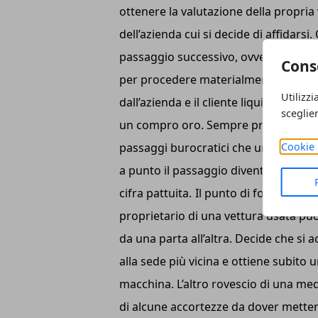
ottenere la valutazione della propria
dell’azienda cui si decide di affidarsi.
passaggio successivo, ovvero quello in
Cons
per procedere materialmente alla trans
Utilizzi
dall’azienda e il cliente liquidato sub
sceglie
un compro oro. Sempre presso questi c
Cookie 
passaggi burocratici che un passagg
a punto il passaggio diventa effettivo
cifra pattuita.
Il punto di forza di qu
proprietario di una vettura usata pu
da una parta all’altra. Decide che si 
alla sede più vicina e ottiene subit
macchina. L’altro rovescio di una meda
di alcune accortezze da dover mettere