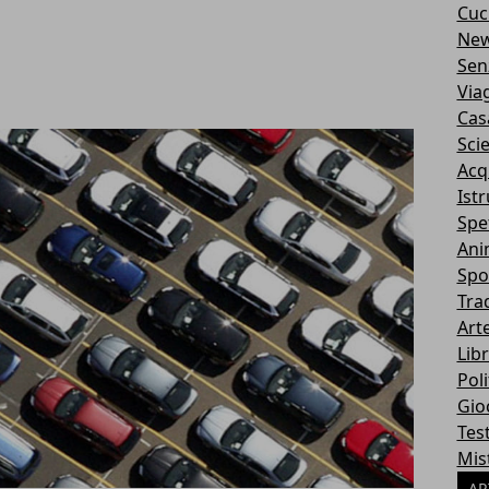
Cuc
Ne
Sen
Via
Cas
Sci
Acq
Ist
Spe
Ani
Spo
Tra
Art
Libr
Poli
Gio
Tes
Mis
AR