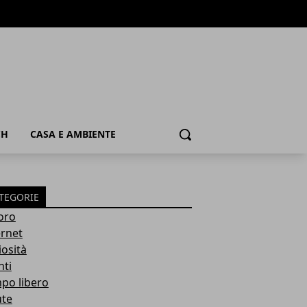
CH
CASA E AMBIENTE
Cerca
TEGORIE
oro
ernet
iosità
nti
po libero
ute