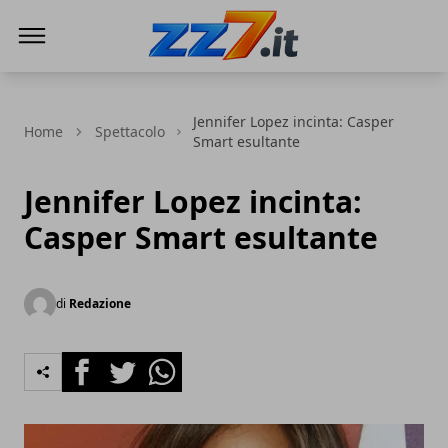
zz7 Curiosità, news ed informazioni
Jennifer Lopez incinta: Casper
Home
Spettacolo
Smart esultante
Jennifer Lopez incinta:
Casper Smart esultante
di
Redazione
Facebook
Twitter
Whatsapp