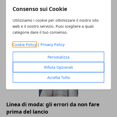
Consenso sui Cookie
Utilizziamo i cookie per ottimizzare il nostro sito
web e il nostro servizio. Puoi scegliere a quali
categorie dare il tuo consenso.
Economia della condivisione: ripensare
Cookie Policy
|
Privacy Policy
il concetto di proprietà dei veicoli
Personalizza
Rifiuta Opzionali
Accetta Tutto
Linea di moda: gli errori da non fare
prima del lancio