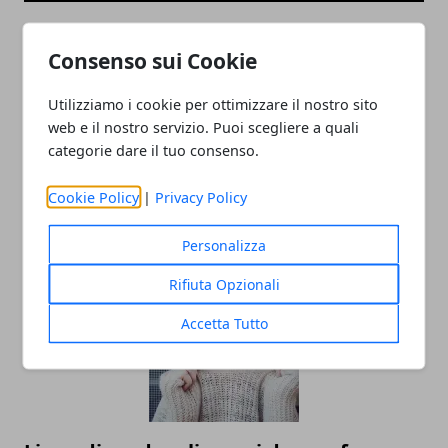
Consenso sui Cookie
Utilizziamo i cookie per ottimizzare il nostro sito
web e il nostro servizio. Puoi scegliere a quali
categorie dare il tuo consenso.
Cookie Policy
|
Privacy Policy
Economia della condivisione: ripensare
il concetto di proprietà dei veicoli
Personalizza
Rifiuta Opzionali
Accetta Tutto