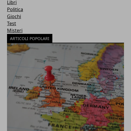
Libri
Politica
Giochi
Test
Misteri
ARTICOLI POPOLARI