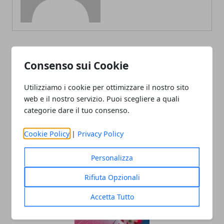
Consenso sui Cookie
ARTICOLI CORRELATI
Utilizziamo i cookie per ottimizzare il nostro sito
web e il nostro servizio. Puoi scegliere a quali
categorie dare il tuo consenso.
Cookie Policy
|
Privacy Policy
Personalizza
Musica e spettacolo: l'arte del booking
Rifiuta Opzionali
cantanti per eventi perfetti
Accetta Tutto