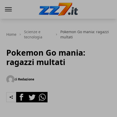
zz7 Curiosità, news ed informazioni
Scienze e
Pokemon Go mania: ragazzi
Home
tecnologia
multati
Pokemon Go mania:
ragazzi multati
di
Redazione
Facebook
Twitter
Whatsapp