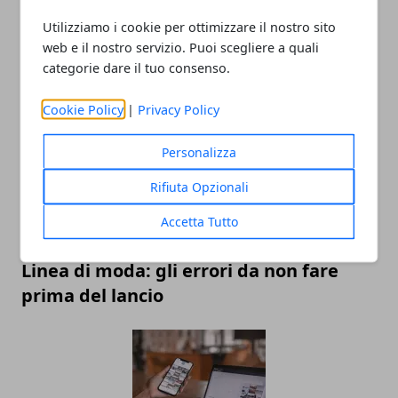
Utilizziamo i cookie per ottimizzare il nostro sito
web e il nostro servizio. Puoi scegliere a quali
Economia della condivisione: ripensare
categorie dare il tuo consenso.
il concetto di proprietà dei veicoli
Cookie Policy
|
Privacy Policy
Personalizza
Rifiuta Opzionali
Accetta Tutto
Linea di moda: gli errori da non fare
prima del lancio