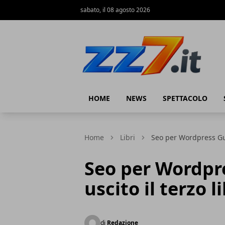
sabato, il 08 agosto 2026
zz7 Curiosità, news ed informazioni
HOME
NEWS
SPETTACOLO
Home
Libri
Seo per Wordpress Guid
Seo per Wordpre
uscito il terzo l
di
Redazione