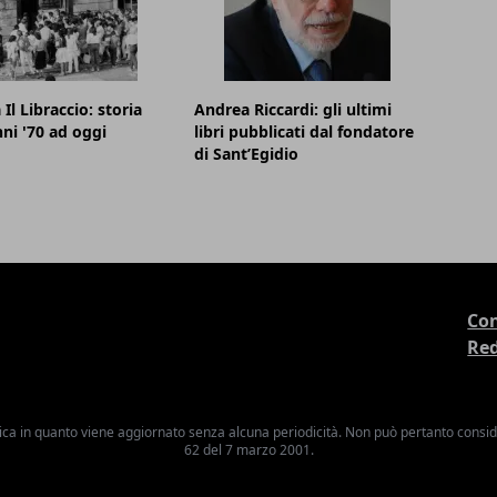
 Il Libraccio: storia
Andrea Riccardi: gli ultimi
nni '70 ad oggi
libri pubblicati dal fondatore
di Sant’Egidio
Con
Re
ica in quanto viene aggiornato senza alcuna periodicità. Non può pertanto consider
62 del 7 marzo 2001.