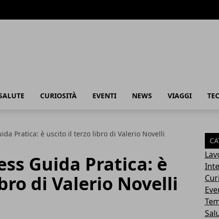
SALUTE
CURIOSITÀ
EVENTI
NEWS
VIAGGI
TE
a Pratica: è uscito il terzo libro di Valerio Novelli
CA
Lav
ss Guida Pratica: è
Int
ibro di Valerio Novelli
Cur
Eve
Tem
Sal