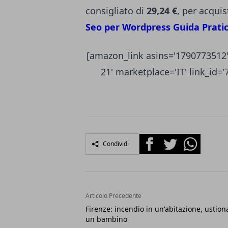
consigliato di
29,24 €
, per acquis
Seo per Wordpress Guida Prati
[amazon_link asins='1790773512'
21' marketplace='IT' link_id
Facebook
Twitter
Whatsapp
Condividi
Articolo Precedente
Firenze: incendio in un'abitazione, ustion
un bambino