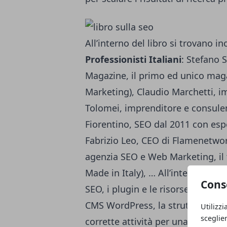
All’interno del libro si trovano in
Professionisti Italiani
: Stefano 
Magazine, il primo ed unico mag
Marketing), Claudio Marchetti, i
Tolomei, imprenditore e consulen
Fiorentino, SEO dal 2011 con es
Fabrizio Leo, CEO di Flamenetwor
agenzia SEO e Web Marketing, il
Made in Italy), … All’interno del 
Cons
SEO, i plugin e le risorse utili pe
CMS WordPress, la struttura dei co
Utilizzi
sceglie
corrette attività per una link buil