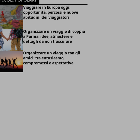
Viaggiare in Europa oggi:
opportunità, percorsi e nuove
abitudini dei viaggiatori
Organizzare un viaggio di coppia
a Parma: idee, atmosfere e
dettagli da non trascurare
Organizzare un viaggio con gli
amici: tra entusiasmo,
compromessi e aspettative