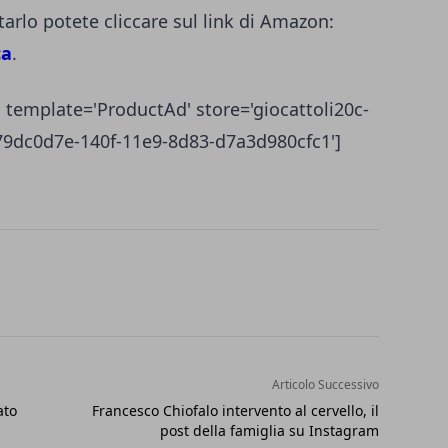
tarlo potete cliccare sul link di Amazon:
ca
.
 template='ProductAd' store='giocattoli20c-
='79dc0d7e-140f-11e9-8d83-d7a3d980cfc1']
Articolo Successivo
ato
Francesco Chiofalo intervento al cervello, il
post della famiglia su Instagram