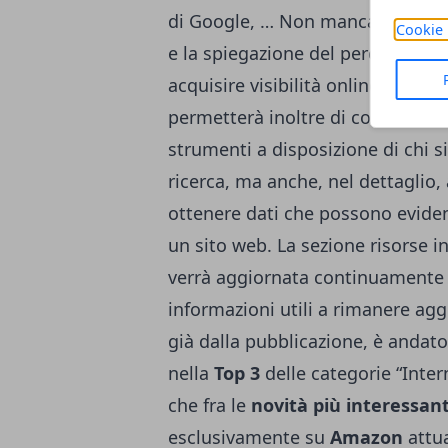
di Google, … Non manca una
int
Cookie 
e la spiegazione del perché è im
acquisire visibilità online. Un cap
permetterà inoltre di conoscere n
strumenti a disposizione di chi 
ricerca, ma anche, nel dettaglio, 
ottenere dati che possono evidenz
un sito web. La sezione risorse i
verrà aggiornata continuamente
informazioni utili a rimanere aggi
già dalla pubblicazione, è andato 
nella
Top 3
delle categorie “Inter
che fra le
novità più interessan
esclusivamente su
Amazon
attua