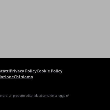
tatti
Privacy Policy
Cookie Policy
dazione
Chi siamo
arsi un prodotto editoriale ai sensi della legge n°