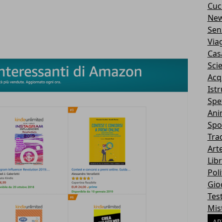
Cuc
Ne
Sen
Via
Cas
Sci
Acq
Ist
Spe
Ani
Spo
Tra
Art
Libr
Poli
Gio
Tes
Mis
AR