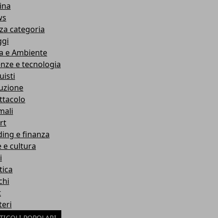
ina
ws
za categoria
ggi
a e Ambiente
enze e tecnologia
uisti
ruzione
ttacolo
mali
rt
ding e finanza
e e cultura
i
tica
chi
t
teri
TICOLI POPOLARI