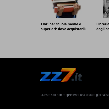
Libri per scuole medie e
Libreria
superiori: dove acquistarli?
dagli a
Questo sito non rappresenta una testata giornalist