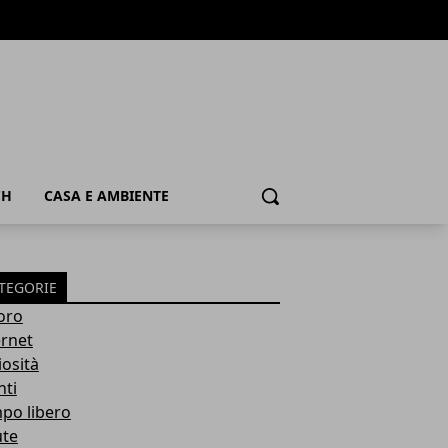
CH
CASA E AMBIENTE
Cerca
TEGORIE
oro
ernet
iosità
nti
po libero
ute