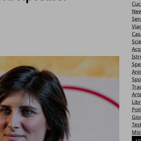
Cuc
Ne
Sen
Via
Cas
Sci
Acq
Ist
Spe
Ani
Spo
Tra
Art
Libr
Poli
Gio
Tes
Mis
AR