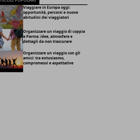
Viaggiare in Europa oggi:
opportunità, percorsi e nuove
abitudini dei viaggiatori
Organizzare un viaggio di coppia
a Parma: idee, atmosfere e
dettagli da non trascurare
Organizzare un viaggio con gli
amici: tra entusiasmo,
compromessi e aspettative