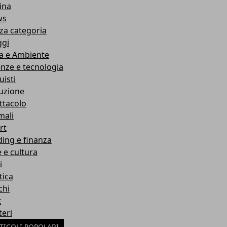
ina
ws
za categoria
ggi
a e Ambiente
enze e tecnologia
uisti
ruzione
ttacolo
mali
rt
ding e finanza
e e cultura
i
tica
chi
t
teri
TICOLI POPOLARI