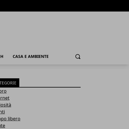
CH
CASA E AMBIENTE
Cerca
TEGORIE
oro
ernet
iosità
nti
po libero
ute