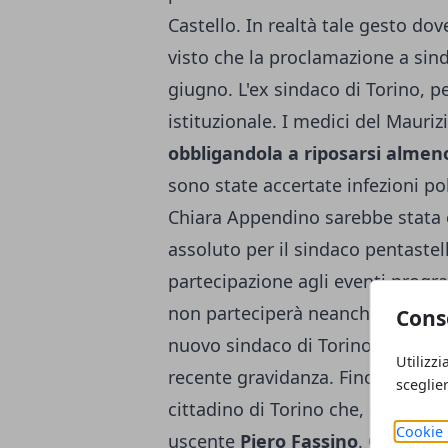
Castello. In realtà tale gesto d
visto che la proclamazione a sind
giugno. L'ex sindaco di Torino, p
istituzionale. I medici del Mauriz
obbligandola a riposarsi almen
sono state accertate infezioni p
Chiara Appendino sarebbe stata 
assoluto per il sindaco pentastel
partecipazione agli eventi prog
non parteciperà neanche allo show
Cons
nuovo sindaco di Torino lo staff 
Utilizzi
recente gravidanza. Fino a lunedì
sceglie
cittadino di Torino che, giorni f
Cookie 
uscente
Piero Fassino
. Quest'ult