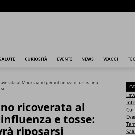
SALUTE
CURIOSITÀ
EVENTI
NEWS
VIAGGI
TE
overata al Mauriziano per influenza e tosse: neo
CA
rsi
Lav
Int
no ricoverata al
Cur
influenza e tosse:
Eve
Tem
rà riposarsi
Sal