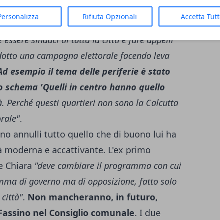
Personalizza
Rifiuta Opzionali
Accetta Tut
 essere sindaci di tutta la città e fare appelli
dotto una campagna elettorale facendo leva
d esempio il tema delle periferie è stato
 schema 'Quelli in centro hanno quello
à. Perché questi quartieri non sono la Calcutta
rale"
.
o annulli tutto quello che di buono lui ha
tà moderna e accattivante. L'ex primo
e Chiara
"deve cambiare il programma con cui
amma di governo ma di opposizione, fatto solo
 città"
.
Non mancheranno, in futuro,
 Fassino nel Consiglio comunale
. I due