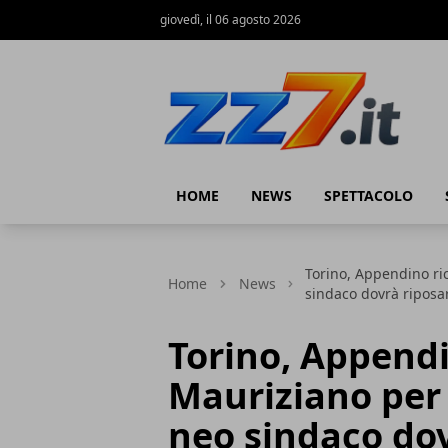
giovedì, il 06 agosto 2026
zz7 Curiosità, news ed informazioni
HOME
NEWS
SPETTACOLO
Torino, Appendino ric
Home
News
sindaco dovrà riposa
Torino, Appendi
Mauriziano per 
neo sindaco dov