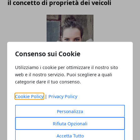
il concetto di proprietà dei veicoli
Consenso sui Cookie
Utilizziamo i cookie per ottimizzare il nostro sito
Linea di moda: gli errori da non fare
web e il nostro servizio. Puoi scegliere a quali
prima del lancio
categorie dare il tuo consenso.
Cookie Policy
|
Privacy Policy
Personalizza
Rifiuta Opzionali
Accetta Tutto