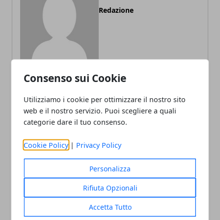
Redazione
Consenso sui Cookie
Utilizziamo i cookie per ottimizzare il nostro sito
ARTICOLI CORRELATI
web e il nostro servizio. Puoi scegliere a quali
categorie dare il tuo consenso.
Cookie Policy
|
Privacy Policy
Personalizza
Rifiuta Opzionali
Accetta Tutto
I migliori lavori da fare da casa nel 2025