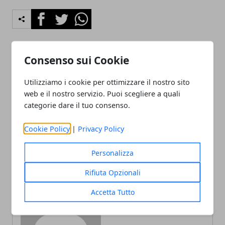
Facebook
Twitter
Whatsapp
Consenso sui Cookie
Articolo Precedente
Articolo Successivo
Utilizziamo i cookie per ottimizzare il nostro sito
Come prepararsi per i
Costume intero o bikini:
concorsi delle forze
quale scegliere per
web e il nostro servizio. Puoi scegliere a quali
armate: alcuni utili consigli
l’estate?
categorie dare il tuo consenso.
Cookie Policy
|
Privacy Policy
Personalizza
Rifiuta Opzionali
Redazione
Accetta Tutto