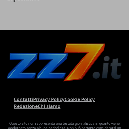
Contatti
Privacy Policy
Cookie Policy
Redazione
Chi siamo
Questo sito non rappresenta una testata giornalistica in quanto viene
aggiornato senza alcuna periodicità. Non può pertanto considerarsi un