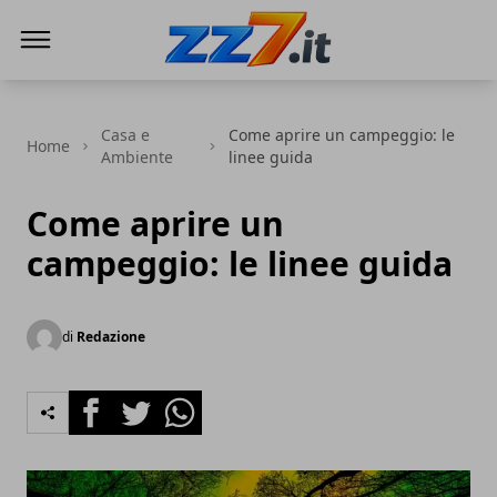
zz7 Curiosità, news ed informazioni
Casa e
Come aprire un campeggio: le
Home
Ambiente
linee guida
Come aprire un
campeggio: le linee guida
di
Redazione
Facebook
Twitter
Whatsapp