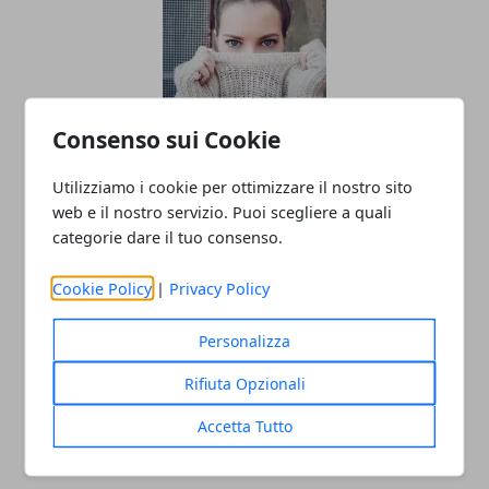
Consenso sui Cookie
Linea di moda: gli errori da non fare
prima del lancio
Utilizziamo i cookie per ottimizzare il nostro sito
web e il nostro servizio. Puoi scegliere a quali
categorie dare il tuo consenso.
Cookie Policy
|
Privacy Policy
Personalizza
Rifiuta Opzionali
SEO per e-commerce: i consigli per
Accetta Tutto
gestirla al meglio