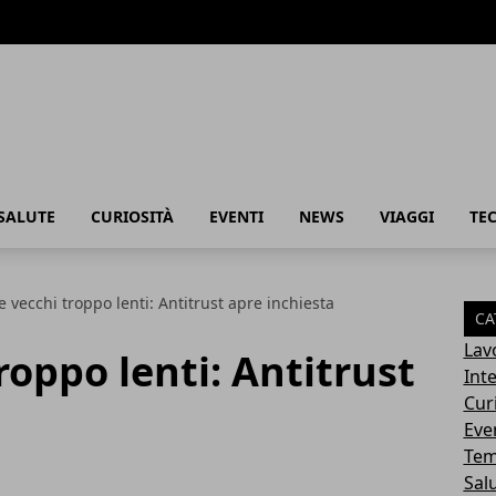
SALUTE
CURIOSITÀ
EVENTI
NEWS
VIAGGI
TE
 vecchi troppo lenti: Antitrust apre inchiesta
CA
Lav
roppo lenti: Antitrust
Int
Cur
Eve
Tem
Sal