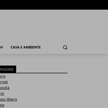
CH
CASA E AMBIENTE
Cerca
TEGORIE
oro
ernet
iosità
nti
po libero
ute