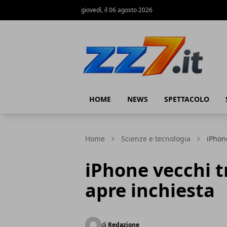
giovedì, il 06 agosto 2026
zz7 Curiosità, news ed informazioni
HOME
NEWS
SPETTACOLO
Home
Scienze e tecnologia
iPhone
iPhone vecchi t
apre inchiesta
di
Redazione