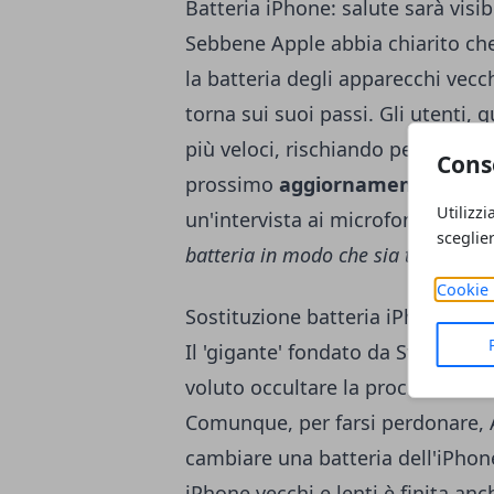
Batteria iPhone: salute sarà visib
Sebbene Apple abbia chiarito che 
la batteria degli apparecchi vecch
torna sui suoi passi. Gli utenti, 
più veloci, rischiando però spegn
Cons
prossimo
aggiornamento
. Tim 
Utilizzi
un'intervista ai microfoni Abc N
sceglie
batteria in modo che sia tutto più 
Cookie 
Sostituzione batteria iPhone a 2
Il 'gigante' fondato da Steve Jo
voluto occultare la procedura. C
Comunque, per farsi perdonare, Ap
cambiare una batteria dell'iPhone
iPhone vecchi e lenti è finita anc