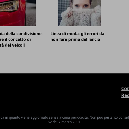
a della condivisione:
Linea di moda: gli errori da
re il concetto di
non fare prima del lancio
tà dei veicoli
Con
Re
ica in quanto viene aggiornato senza alcuna periodicità. Non può pertanto consider
62 del 7 marzo 2001.