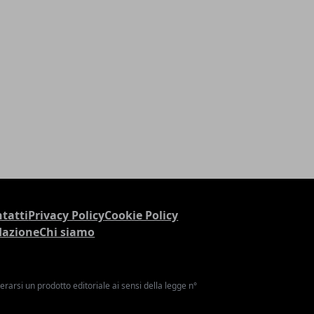
tatti
Privacy Policy
Cookie Policy
dazione
Chi siamo
arsi un prodotto editoriale ai sensi della legge n°