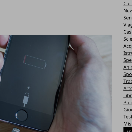
Cuc
Ne
Sen
Via
Cas
Sci
Acq
Ist
Spe
Ani
Spo
Tra
Art
Libr
Poli
Gio
Tes
Mis
AR