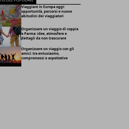
Viaggiare in Europa oggi:
opportunità, percorsi e nuove
abitudini dei viaggiatori
Organizzare un viaggio di coppia
a Parma: idee, atmosfere e
dettagli da non trascurare
Organizzare un viaggio con gli
amici: tra entusiasmo,
compromessi e aspettative