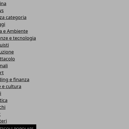
ina
ws
za categoria
ggi
a e Ambiente
enze e tecnologia
uisti
ruzione
ttacolo
mali
rt
ding e finanza
e e cultura
i
tica
chi
t
teri
TICOLI POPOLARI