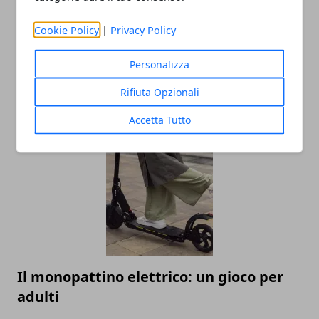
Cookie Policy
|
Privacy Policy
Personalizza
Rifiuta Opzionali
SEO on-site: cos'è e come può migliorare
la visibilità di un sito
Accetta Tutto
Il monopattino elettrico: un gioco per
adulti