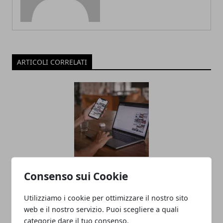
ARTICOLI CORRELATI
Come aprire un blog: consigli per
Consenso sui Cookie
scegliere un argomento e monetizzare
Utilizziamo i cookie per ottimizzare il nostro sito
web e il nostro servizio. Puoi scegliere a quali
categorie dare il tuo consenso.