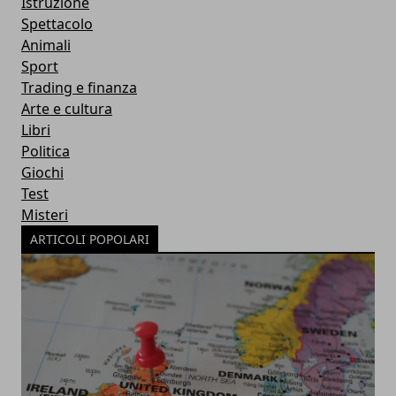
Istruzione
Spettacolo
Animali
Sport
Trading e finanza
Arte e cultura
Libri
Politica
Giochi
Test
Misteri
ARTICOLI POPOLARI