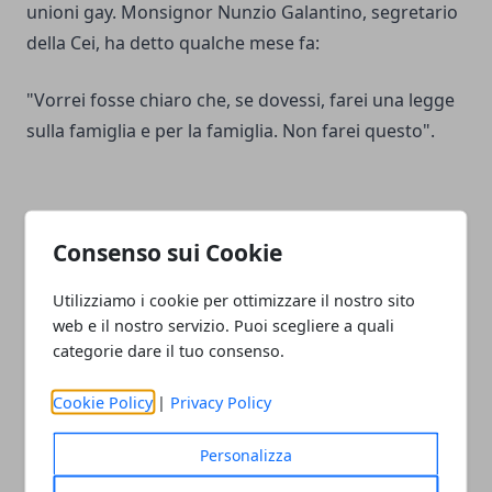
unioni gay. Monsignor Nunzio Galantino, segretario
della Cei, ha detto qualche mese fa:
"Vorrei fosse chiaro che, se dovessi, farei una legge
sulla famiglia e per la famiglia. Non farei questo".
Consenso sui Cookie
Facebook
Twitter
Whatsapp
Utilizziamo i cookie per ottimizzare il nostro sito
web e il nostro servizio. Puoi scegliere a quali
categorie dare il tuo consenso.
Articolo Precedente
Articolo Successivo
Cookie Policy
|
Privacy Policy
Britney Spears provocante
Caffè non provoca
su Instagram: 3 video in
tachicardia: smentito falso
Personalizza
bianco e nero
mito