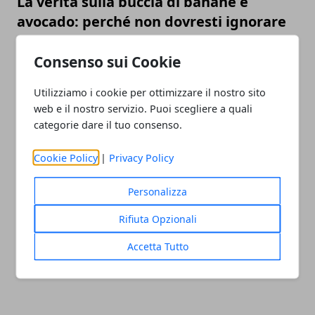
La verità sulla buccia di banane e
avocado: perché non dovresti ignorare
la pulizia
Consenso sui Cookie
Utilizziamo i cookie per ottimizzare il nostro sito
web e il nostro servizio. Puoi scegliere a quali
categorie dare il tuo consenso.
Cookie Policy
|
Privacy Policy
Personalizza
Come tenere lontane le zanzare: il ruolo
della dieta e le ragioni per cui pungono
Rifiuta Opzionali
proprio te
Accetta Tutto