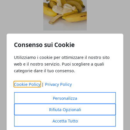
La verità sulla buccia di banane e
Consenso sui Cookie
avocado: perché non dovresti ignorare
la pulizia
Utilizziamo i cookie per ottimizzare il nostro sito
web e il nostro servizio. Puoi scegliere a quali
categorie dare il tuo consenso.
Cookie Policy
|
Privacy Policy
Personalizza
Rifiuta Opzionali
Come tenere lontane le zanzare: il ruolo
Accetta Tutto
della dieta e le ragioni per cui pungono