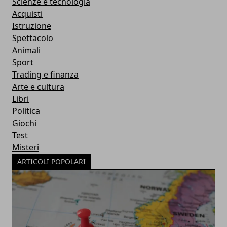
Scienze e tecnologia
Acquisti
Istruzione
Spettacolo
Animali
Sport
Trading e finanza
Arte e cultura
Libri
Politica
Giochi
Test
Misteri
ARTICOLI POPOLARI