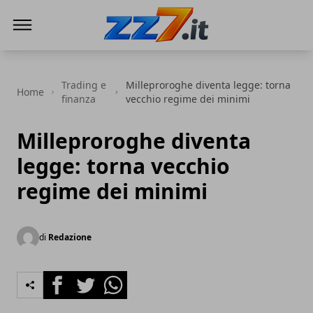
zz7 Curiosità, news ed informazioni
Trading e
Milleproroghe diventa legge: torna
Home
finanza
vecchio regime dei minimi
Milleproroghe diventa
legge: torna vecchio
regime dei minimi
di
Redazione
Facebook
Twitter
Whatsapp