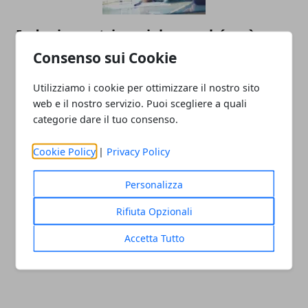
Indagine patrimoniale: perché può
essere utile a privati e imprese?
Consenso sui Cookie
Utilizziamo i cookie per ottimizzare il nostro sito
web e il nostro servizio. Puoi scegliere a quali
categorie dare il tuo consenso.
Cookie Policy
|
Privacy Policy
Personalizza
Cessione del quinto: tutto quello che
Rifiuta Opzionali
devi sapere
Accetta Tutto