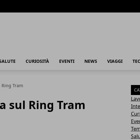
SALUTE
CURIOSITÀ
EVENTI
NEWS
VIAGGI
TE
l Ring Tram
CA
Lav
a sul Ring Tram
Int
Cur
Eve
Tem
Sal