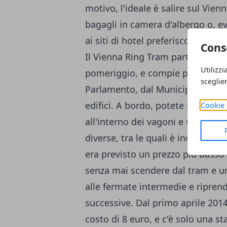
motivo, l'ideale è salire sul Vi
bagagli in camera d'albergo o, ev
ai siti di hotel preferiscono House
Cons
Il Vienna Ring Tram parte ogni 30
Utilizzi
pomeriggio, e compie più di diec
sceglie
Parlamento, dal Municipio, dalla 
edifici. A bordo, potete leggere i
Cookie 
all'interno dei vagoni e usufruire
diverse, tra le quali è incluso, f
era previsto un prezzo più basso 
senza mai scendere dal tram e un
alle fermate intermedie e riprend
successive. Dal primo aprile 2014,
costo di 8 euro, e c'è solo una s