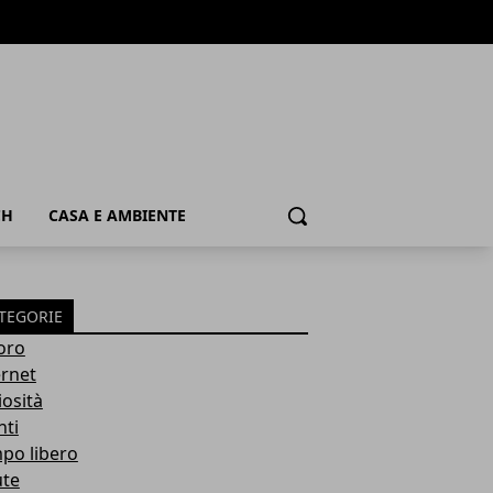
CH
CASA E AMBIENTE
Cerca
TEGORIE
oro
ernet
iosità
nti
po libero
ute