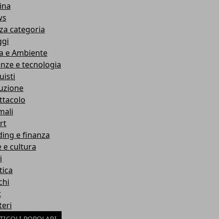
ina
ws
za categoria
ggi
a e Ambiente
enze e tecnologia
uisti
ruzione
ttacolo
mali
rt
ding e finanza
e e cultura
i
tica
chi
t
teri
TICOLI POPOLARI