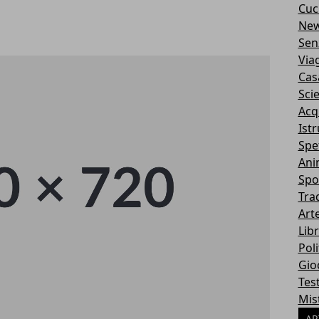
Cuc
Ne
Sen
Via
Cas
Sci
Acq
Ist
Spe
Ani
Spo
Tra
Art
Libr
Poli
Gio
Tes
Mis
AR