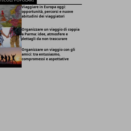
Viaggiare in Europa oggi:
opportunità, percorsi e nuove
abitudini dei viaggiatori
Organizzare un viaggio di coppia
a Parma: idee, atmosfere e
dettagli da non trascurare
Organizzare un viaggio con gli
amici: tra entusiasmo,
compromessi e aspettative