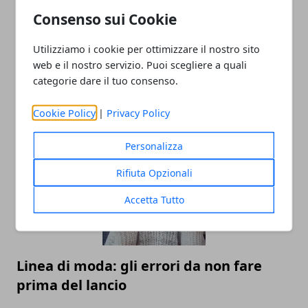
Consenso sui Cookie
Utilizziamo i cookie per ottimizzare il nostro sito
web e il nostro servizio. Puoi scegliere a quali
categorie dare il tuo consenso.
Economia della condivisione: ripensare
Cookie Policy
|
Privacy Policy
il concetto di proprietà dei veicoli
Personalizza
Rifiuta Opzionali
Accetta Tutto
Linea di moda: gli errori da non fare
prima del lancio