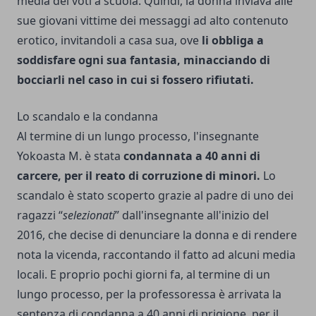
media dei voti a scuola. Quindi, la donna inviava alle
sue giovani vittime dei messaggi ad alto contenuto
erotico, invitandoli a casa sua, ove
li obbliga a
soddisfare ogni sua fantasia, minacciando di
bocciarli nel caso in cui si fossero rifiutati.
Lo scandalo e la condanna
Al termine di un lungo processo, l'insegnante
Yokoasta M. è stata
condannata a 40 anni di
carcere, per il reato di corruzione di minori.
Lo
scandalo è stato scoperto grazie al padre di uno dei
ragazzi “
selezionati
” dall'insegnante all'inizio del
2016, che decise di denunciare la donna e di rendere
nota la vicenda, raccontando il fatto ad alcuni media
locali. E proprio pochi giorni fa, al termine di un
lungo processo, per la professoressa è arrivata la
sentenza di condanna a 40 anni di prigione, per il