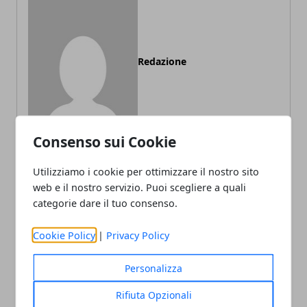
Redazione
Consenso sui Cookie
Utilizziamo i cookie per ottimizzare il nostro sito
web e il nostro servizio. Puoi scegliere a quali
ARTICOLI CORRELATI
categorie dare il tuo consenso.
Cookie Policy
|
Privacy Policy
Personalizza
Rifiuta Opzionali