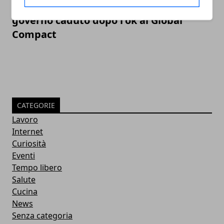
Belgio, Charles Michel si è dimesso:
governo caduto dopo l'ok al Global
Compact
CATEGORIE
Lavoro
Internet
Curiosità
Eventi
Tempo libero
Salute
Cucina
News
Senza categoria