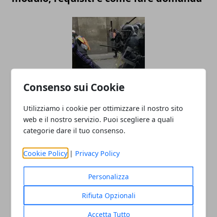
Consenso sui Cookie
Barcellona, scontri tra indipendentisti e
Utilizziamo i cookie per ottimizzare il nostro sito
polizia catalana
web e il nostro servizio. Puoi scegliere a quali
categorie dare il tuo consenso.
Cookie Policy
|
Privacy Policy
Personalizza
Rifiuta Opzionali
Accetta Tutto