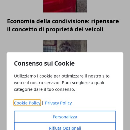
Economia della condivisione: ripensare
il concetto di proprietà dei veicoli
Consenso sui Cookie
Utilizziamo i cookie per ottimizzare il nostro sito
web e il nostro servizio. Puoi scegliere a quali
categorie dare il tuo consenso.
Linea di moda: gli errori da non fare
prima del lancio
Cookie Policy
|
Privacy Policy
Personalizza
Rifiuta Opzionali