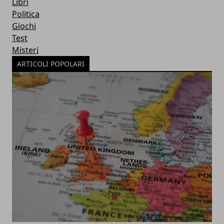
Libri
Politica
Giochi
Test
Misteri
ARTICOLI POPOLARI