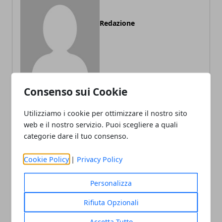
Redazione
Consenso sui Cookie
Utilizziamo i cookie per ottimizzare il nostro sito
ARTICOLI CORRELATI
web e il nostro servizio. Puoi scegliere a quali
categorie dare il tuo consenso.
Cookie Policy
|
Privacy Policy
Personalizza
Rifiuta Opzionali
Accetta Tutto