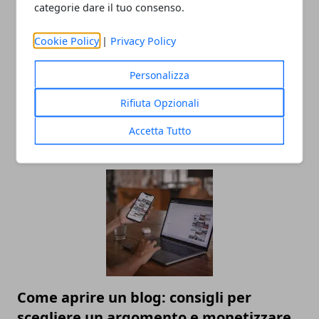
categorie dare il tuo consenso.
Cookie Policy
|
Privacy Policy
Personalizza
Rifiuta Opzionali
Linea di moda: gli errori da non fare
Accetta Tutto
prima del lancio
Come aprire un blog: consigli per
scegliere un argomento e monetizzare