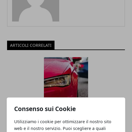
ARTICOLI CORRELATI
Consenso sui Cookie
Economia della condivisione: ripensare
il concetto di proprietà dei veicoli
Utilizziamo i cookie per ottimizzare il nostro sito
web e il nostro servizio. Puoi scegliere a quali