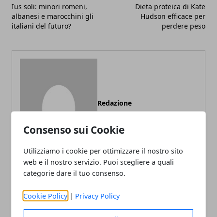
Ius soli: minori romeni,
Dieta proteica di Kate
albanesi e marocchini gli
Hudson efficace per
italiani del futuro?
perdere peso
Redazione
Consenso sui Cookie
Utilizziamo i cookie per ottimizzare il nostro sito
web e il nostro servizio. Puoi scegliere a quali
categorie dare il tuo consenso.
ARTICOLI CORRELATI
Cookie Policy
|
Privacy Policy