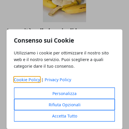
La verità sulla buccia di banane e
avocado: perché non dovresti ignorare
Consenso sui Cookie
la pulizia
Utilizziamo i cookie per ottimizzare il nostro sito
web e il nostro servizio. Puoi scegliere a quali
categorie dare il tuo consenso.
Cookie Policy
|
Privacy Policy
Personalizza
Rifiuta Opzionali
Come tenere lontane le zanzare: il ruolo
Accetta Tutto
della dieta e le ragioni per cui pungono
proprio te