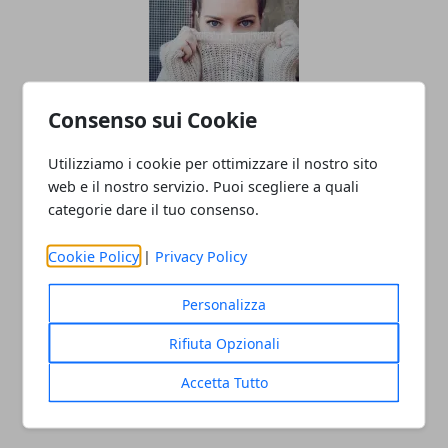
Consenso sui Cookie
Linea di moda: gli errori da non fare
prima del lancio
Utilizziamo i cookie per ottimizzare il nostro sito
web e il nostro servizio. Puoi scegliere a quali
categorie dare il tuo consenso.
Cookie Policy
|
Privacy Policy
Personalizza
Rifiuta Opzionali
SEO per e-commerce: i consigli per
Accetta Tutto
gestirla al meglio