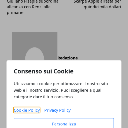
Giuliano Pisapia subordina
Scarpe Apple all'asta per
alleanza con Renzi alle
quindicimila dollari
primarie
Redazione
Consenso sui Cookie
Utilizziamo i cookie per ottimizzare il nostro sito
web e il nostro servizio. Puoi scegliere a quali
categorie dare il tuo consenso.
Cookie Policy
|
Privacy Policy
ARTICOLI CORRELATI
Personalizza