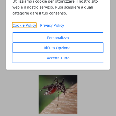
Utilizziamo i cookie per ottimizzare il nostro sito
web e il nostro servizio. Puoi scegliere a quali
categorie dare il tuo consenso.
Cookie Policy
|
Privacy Policy
Personalizza
Rifiuta Opzionali
La verità sulla buccia di banane e
avocado: perché non dovresti ignorare
Accetta Tutto
la pulizia