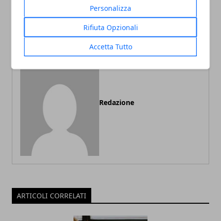
Gay o etero? Lo rivela un
Morgan in politica con
Personalizza
algoritmo, polemiche sulla
Sgarbi: alla conquista della
privacy
Sicilia
Rifiuta Opzionali
Accetta Tutto
Redazione
ARTICOLI CORRELATI