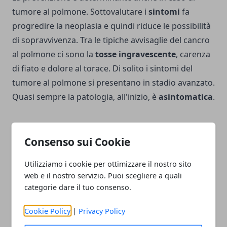
tumore al polmone. Sottovalutare i
sintomi
fa
progredire la neoplasia e quindi riduce le possibilità
di sopravvivenza. Tra le tipiche avvisaglie del cancro
al polmone ci sono la
tosse
ingravescente
, carenza
di fiato e dolore al torace. Di solito i sintomi del
tumore al polmone si presentano in stadio avanzato.
Quasi sempre la patologia, all'inizio, è
asintomatica
.
Consenso sui Cookie
Facebook
Twitter
Whatsapp
Utilizziamo i cookie per ottimizzare il nostro sito
web e il nostro servizio. Puoi scegliere a quali
categorie dare il tuo consenso.
Cookie Policy
|
Privacy Policy
Articolo Precedente
Articolo Successivo